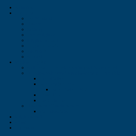
Aktuelles
Über Uns
Der Vorstand
Historie
Satzung
Ehrenmitglieder
Mitglied werden
Programm 2026
Rückblick
Kontakt
Veedels-Projekte
Kulturpfad Ehrenfeld / Kulturpfad Neuehrenfeld
BI Industriedenkmal Kugelgasbehälter Ehrenfeld
Die Initiative
Bauvorhaben 1954
Bauvorhaben 1954
Presse 1954
Das Gutachten
Historischer Quartierschutz
Via Industrialis
Mitgliedschaft
Presse
Impressum