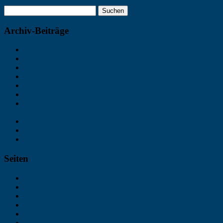
Archiv-Beiträge
Ehrenmitglied Annemie Wallpott
In dankbarer Erinnerung an Heinz-Ludwig Kaiser
Schiffstour zum Drachenfels
IN MEMORIAM GEORG GEISBAUER O.CARM.
Zum Tod von Annemie Wallpott
In Memoriam Pater Victor
Totengedenken und Gräbersegnung auf dem Alten
Ehrenfelder Friedhof an Allerheiligen
Zum Tod von Bert Büser
Tag des offenen Denkmals in Ehrenfeld 2021
Kegelcasino in der Thebäerstraße
Seiten
Bauvorhaben 1954
Das Gutachten
Die Initiative
Ehrenmitglieder
Impressum
Informieren