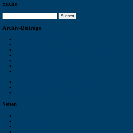
Suche
Archiv-Beiträge
Ehrenmitglied Annemie Wallpott
In dankbarer Erinnerung an Heinz-Ludwig Kaiser
Schiffstour zum Drachenfels
IN MEMORIAM GEORG GEISBAUER O.CARM.
Zum Tod von Annemie Wallpott
In Memoriam Pater Victor
Totengedenken und Gräbersegnung auf dem Alten
Ehrenfelder Friedhof an Allerheiligen
Zum Tod von Bert Büser
Tag des offenen Denkmals in Ehrenfeld 2021
Kegelcasino in der Thebäerstraße
Seiten
Bauvorhaben 1954
Das Gutachten
Die Initiative
Ehrenmitglieder