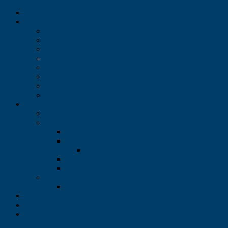
Aktuelles
Über Uns
Der Vorstand
Historie
Satzung
Ehrenmitglieder
Mitglied werden
Programm 2026
Rückblick
Kontakt
Veedels-Projekte
Kulturpfad Ehrenfeld / Kulturpfad Neuehrenfeld
BI Industriedenkmal Kugelgasbehälter Ehrenfeld
Die Initiative
Bauvorhaben 1954
Bauvorhaben 1954
Presse 1954
Das Gutachten
Historischer Quartierschutz
Via Industrialis
Mitgliedschaft
Presse
Impressum